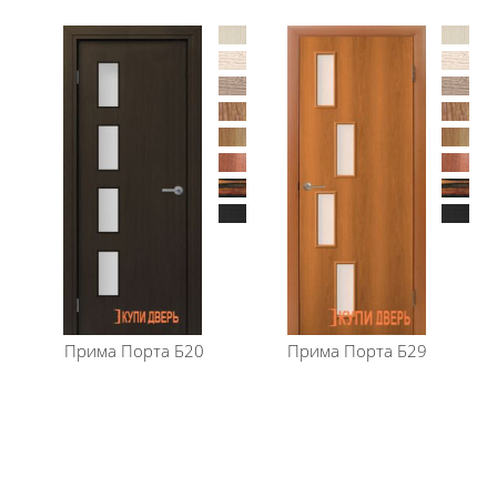
перейдя в каталог
межкомнатные двери МДФ
.
Прима Порта
Б20
Прима Порта
Б29