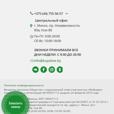
+375 (44) 755-56-57
Центральный офис
г. Минск, пр. Независимости,
85в, пом 80
Пн-Пт: 9:00-20:00
Сб-Вс: 10:00-18:00
ЗВОНКИ ПРИНИМАЕМ ВСЕ
ДНИ НЕДЕЛИ: С 9:00 ДО 20:00
info@kupidver.by
Политика конфиденциальности
Владелец магазина Общество с ограниченной ответственностью «Файнкурс»
Свидетельство о регистрации №190557113, выдано 24 февраля 2010 года
Администрацией
Заводского р-на г. Минска, УНП 190557113
Интернет-магазин зарегистрирован в Торговом реестре №155967 от 01.07.2014 г.
Заказать
Книга замечаний и предложений находится по юр. адресу г. Минск, пр-т
замер
Независимости, д. 85в, пом 80
Режим работы Пн-Пт (9:00-20:00), Сб-Вс (10:00-18:00)