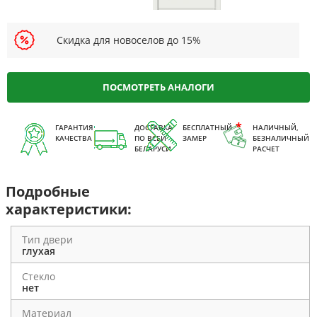
Скидка для новоселов до 15%
ПОСМОТРЕТЬ АНАЛОГИ
ГАРАНТИЯ
ДОСТАВКА
БЕСПЛАТНЫЙ
НАЛИЧНЫЙ,
КАЧЕСТВА
ПО ВСЕЙ
ЗАМЕР
БЕЗНАЛИЧНЫЙ
БЕЛАРУСИ
РАСЧЕТ
Подробные
характеристики:
Тип двери
глухая
Стекло
нет
Материал