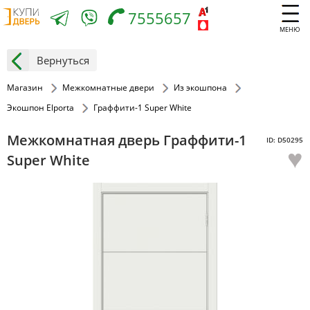
7555657
МЕНЮ
Вернуться
Магазин
Межкомнатные двери
Из экошпона
Экошпон Elporta
Граффити-1 Super White
Межкомнатная дверь Граффити-1
ID: D50295
♥
Super White