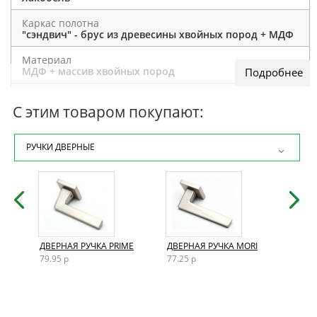
Каркас полотна
"сэндвич" - брус из древесины хвойных пород + МДФ
Материал
МДФ + массив хвойных пород
Отделка полотна
экошпон ПВХ
С этим товаром покупают:
Толщина полотна
35 мм
РУЧКИ ДВЕРНЫЕ
Дополнительно
лакобель чёрный/лакобель белый
Размеры двери
200×60 / 200×70 / 200×80 / 200×90
Конструкция
AND
ДВЕРНАЯ РУЧКА PRIME
ДВЕРНАЯ РУЧКА MORI
ДВЕР
царговая
79.95 р
77.25 р
72.15
По назначению
В дом / В квартиру