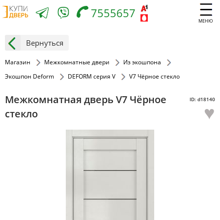
7555657
МЕНЮ
Вернуться
Магазин
Межкомнатные двери
Из экошпона
Экошпон Deform
DEFORM серия V
V7 Чёрное стекло
Межкомнатная дверь V7 Чёрное
ID: d18140
♥
стекло