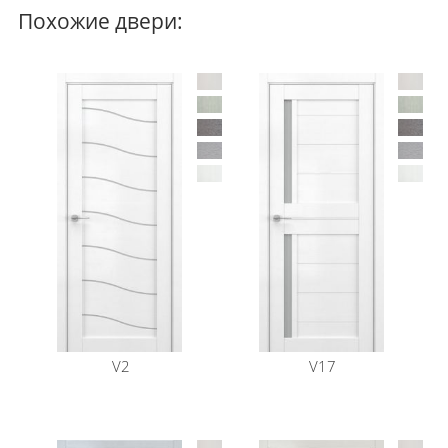
Стиль двери
Похожие двери:
Модерн
V2
V17