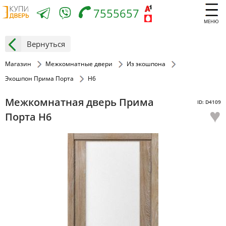
7555657
МЕНЮ
Вернуться
Магазин
Межкомнатные двери
Из экошпона
Экошпон Прима Порта
H6
Межкомнатная дверь Прима
ID: D4109
♥
Порта H6