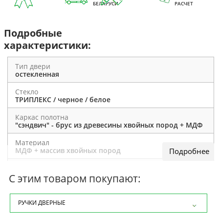
БЕЛАРУСИ
РАСЧЕТ
Подробные
характеристики:
Тип двери
остекленная
Стекло
ТРИПЛЕКС / черное / белое
Каркас полотна
"сэндвич" - брус из древесины хвойных пород + МДФ
Материал
МДФ + массив хвойных пород
Отделка полотна
экошпон
С этим товаром покупают:
Толщина полотна
38 мм
РУЧКИ ДВЕРНЫЕ
Внутреннее заполнение