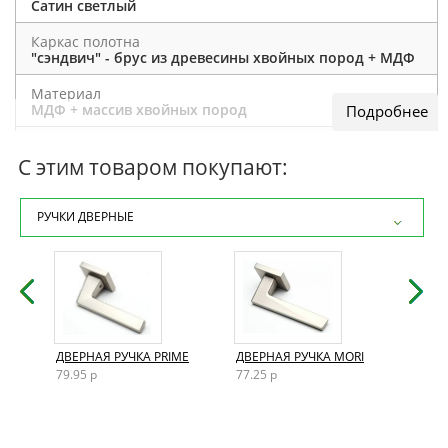
Сатин светлый
Каркас полотна
"сэндвич" - брус из древесины хвойных пород + МДФ
Материал
МДФ + массив хвойных пород
Отделка полотна
покраска эмаль
С этим товаром покупают:
Толщина полотна
40 мм
РУЧКИ ДВЕРНЫЕ
Внутреннее заполнение
сотовый заполнитель
Кромка
отсутствует
Дополнительно
AND
ДВЕРНАЯ РУЧКА PRIME
ДВЕРНАЯ РУЧКА MORI
ДВЕР
возможно изготовление нестандартных размеров,
79.95 р
77.25 р
72.15
выкраска по таблице RAL
Размеры двери
200×60 / 200×70 / 200×80 / 200×90