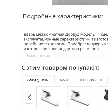
Подробные характеристики:
Дверь межкомнатная ДорВуд Модель 11 сдел
эксплуатационные характеристики и изгот
новейших технологий. Приобрести дверь мо
изготовление нестандартных размеров.
Назначение
Защитно-декоративное покрытие
С этим товаром покупают:
Вид полотна
РУЧКИ ДВЕРНЫЕ
ЗАМКИ
ПЕТЛИ ДВЕРНЫЕ
Вы можете приобрести данную модель в на
межкомнатных дверей Эмаль Дорвуд
.