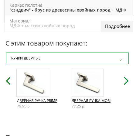
Каркас полотна
"сэндвич" - брус из древесины хвойных пород + МДФ
Материал
МДФ + массив хвойных пород
Отделка полотна
эмаль
С этим товаром покупают:
Толщина полотна
40 мм
РУЧКИ ДВЕРНЫЕ
Размеры двери
200×60 / 200×70 / 200×80 / 200×90 / нестандартные
Конструкция
парящая филенка
Способ открывания
AND
ДВЕРНАЯ РУЧКА PRIME
ДВЕРНАЯ РУЧКА MORI
ДВЕР
Раздвижной / Распашной / Левый / Правый
79.95 р
77.25 р
72.15
Тип конструкции
одностворчатая / двустворчатая
По назначению