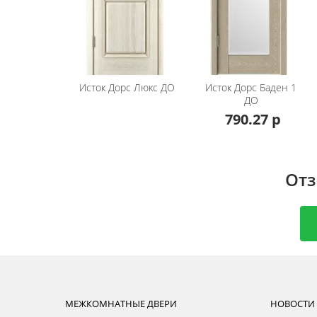
Стоимость может варьироваться в зависим
по сроку изготовления уточняйте у наши
Если вам не подходит данная модель, боль
каталога
межкомнатные двери Исток в пок
Исток Дорс
Люкс ДО
Исток Дорс
Баден 1
ДО
790.27 р
Отз
МЕЖКОМНАТНЫЕ ДВЕРИ
НОВОСТИ