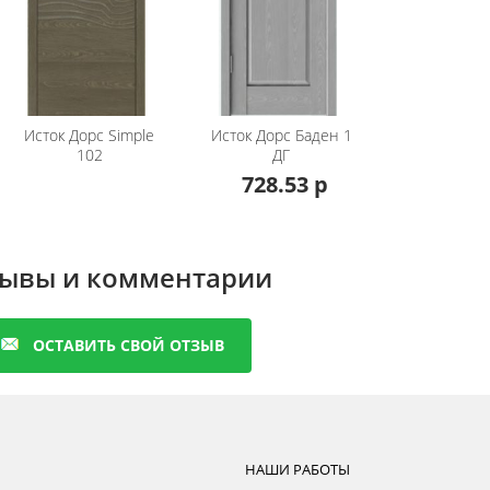
ости от выбранного цвета двери или вида стекла. Подр
х менеджеров
шой ассортимент дверей представлен в разделе
рытии натуральный шпон
Исток Дорс
Simple
Исток Дорс
Баден 1
102
ДГ
728.53 р
ывы и комментарии
ОСТАВИТЬ СВОЙ ОТЗЫВ
НАШИ РАБОТЫ