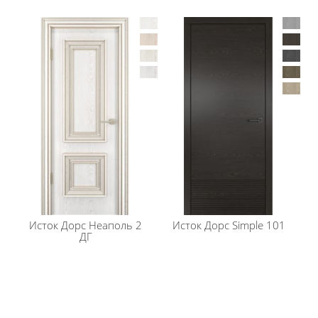
заказать коробку компланар, наличник с декором
(канелюр или косичка) и дополнительные
декоративные элементы (карниз)
Стоимость может варьироваться в зависимости от
выбранного цвета двери или вида стекла.
Подробности по сроку изготовления уточняйте у
наших менеджеров
Если вам не подходит данная модель, большой
ассортимент дверей представлен в разделе
каталога
межкомнатные двери в покрытии
натуральных шпон
Исток Дорс
Неаполь 2
Исток Дорс
Simple 101
ДГ