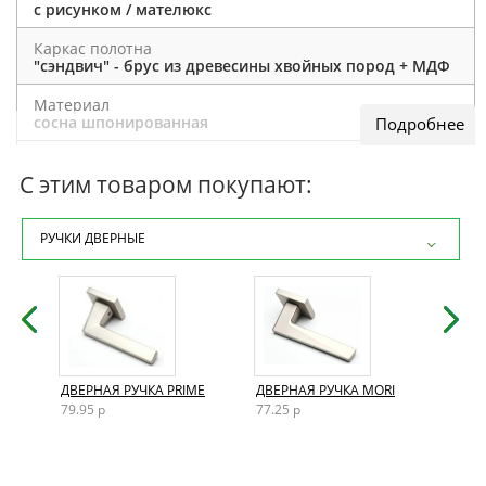
с рисунком / мателюкс
Каркас полотна
"сэндвич" - брус из древесины хвойных пород + МДФ
Материал
сосна шпонированная
Отделка полотна
шпон дуба
С этим товаром покупают:
Толщина полотна
40 мм
РУЧКИ ДВЕРНЫЕ
Дополнительно
возможно изготовление нестандартных размеров
Размеры двери
200×40 / 200×60 / 200×70 / 200×80 / 200×90
Способ открывания
AND
ДВЕРНАЯ РУЧКА PRIME
ДВЕРНАЯ РУЧКА MORI
ДВЕР
Раздвижной / Распашной / Левый / Правый
79.95 р
77.25 р
72.15
Тип конструкции
одностворчатая / двустворчатая