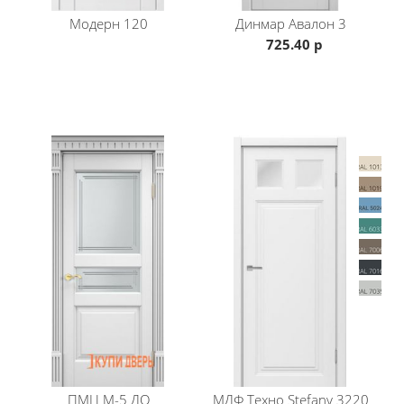
Модерн 120
Динмар
Авалон 3
Дополнительно
Варианты установки
правая, левая, раздвижная
725.40 р
Упаковка двери
гофрокартон, пенопласт, полиэ
Отделка
Внешняя отделка
Renolit (Германия)
Имитация материала
структура древесины
Стиль двери
серия Z
Дополнительные особенности
Алюминиевая кромка, немецкая 
Основные характеристики
– Сборно-разборная конструкц
межкомнатных дверей серии Z:
– Телескопический погонаж, п
– Серия имеет заводскую врезк
– Экологическая безопасность 
Вы можете приобрести данную модель в нашем интернет-
магазине или зайти в
каталог межкомнатных дверей
, а так же
выбрать другой вариант из раздела
двери экошпон
.
ПМЦ
М-5 ДО
МДФ Техно
Stefany 3220